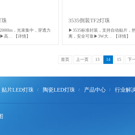
3535倒装TF2灯珠
灯珠
▶3535标准封装，支持自动贴片，
000lm，光束集中，穿透力
离，安全可靠▶3W大…
【详情】
D▶高…
【详情】
首页
上一页
13
14
15
下
贴片LED灯珠
陶瓷LED灯珠
产品中心
行业解
图