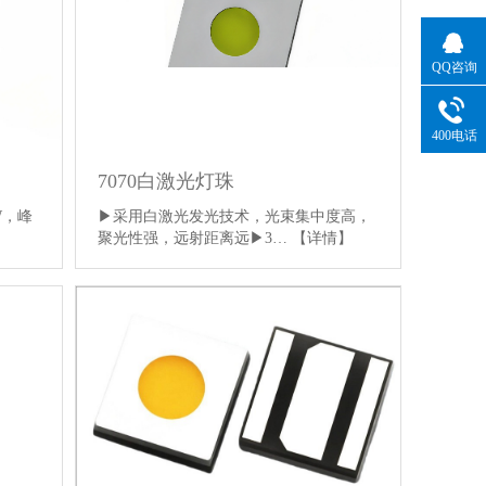
QQ咨询
400电话
7070白激光灯珠
▶采用白激光发光技术，光束集中度高，
W，峰
聚光性强，远射距离远▶3…
【详情】