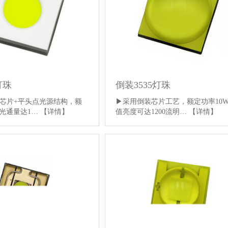
灯珠
倒装3535灯珠
芯片+平头点光源结构，额
▶采用倒装芯片工艺，额定功率10
，光通量达1…
【详情】
值亮度可达1200流明…
【详情】