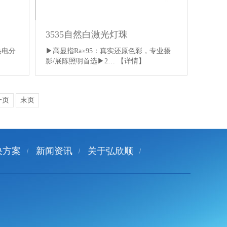
3535自然白激光灯珠
▶高显指Ra≥95：真实还原色彩，专业摄
热电分
影/展陈照明首选▶2…
【详情】
一页
末页
决方案
新闻资讯
关于弘欣顺