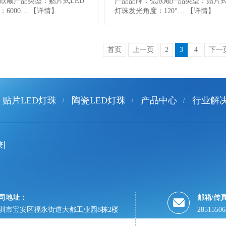
欣顺产品类型：贴片式LED
产品品牌：弘欣顺产品类型：贴片式
6000…
【详情】
灯珠发光角度：120°…
【详情】
首页
上一页
2
3
4
下一
贴片LED灯珠
陶瓷LED灯珠
产品中心
行业解
图
司地址：
邮箱/传
圳市宝安区福永街道大都工业园8栋2楼
2851550
0755-298