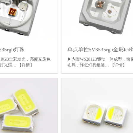
35rgb灯珠
单点单控5V3535rgb全彩le
率RGB全彩发光，亮度充足色
▶内置WS2812B驱动一体成型，简
台灯光渲…
【详情】
布局，降低灯具组装…
【详情】