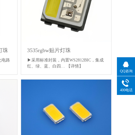
d灯珠
3535rgbw贴片灯珠
化电路
▶采用标准封装，内置WS2812BIC，集成
红、绿、蓝、白四…
【详情】
QQ咨询
400电话