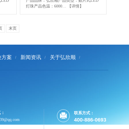
LED
产品品牌：弘欣顺产品类型：贴片式LED
灯珠产品色温：6000…
【详情】
页
末页
决方案
新闻资讯
关于弘欣顺
真：
联系方式：
400-886-0693
639@qq.com
18923478860
80902